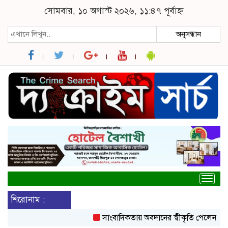
সোমবার, ১০ অগাস্ট ২০২৬, ১১:৪৭ পূর্বাহ্ন
অনুসন্ধান
Togg
navig
শিরোনাম :
সাংবাদিকতায় অবদানের স্বীকৃতি পেলেন সুমন