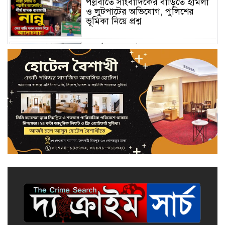
পল্লবীতে সাংবাদিকের বাড়িতে হামলা
ও লুটপাটের অভিযোগ, পুলিশের
ভূমিকা নিয়ে প্রশ্ন
পুনর্বাসন ছাড়া উচ্ছেদ নয়:
বাউনিয়াবাঁধ পুকুরপাড় বস্তিবাসীর
মানববন্ধন
উন্নত চিকিৎসা সেবা আর পরম যত্নের
প্রতিচ্ছবি: শ্যামলী বেবি কেয়ার এন্ড
জেনারেল হাসপাতাল
মিরপুরে হামলার প্রতিবাদে
জামায়াতের বিক্ষোভ মিছিল
আত্মগোপনে থাকা যুবলীগ নেতা
গ্রেফতার, আলোচনায় পুলিশ কর্মকর্তা
বোনের তদবির