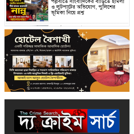
পল্লবীতে সাংবাদিকের বাড়িতে হামলা
ও লুটপাটের অভিযোগ, পুলিশের
ভূমিকা নিয়ে প্রশ্ন
পুনর্বাসন ছাড়া উচ্ছেদ নয়:
বাউনিয়াবাঁধ পুকুরপাড় বস্তিবাসীর
মানববন্ধন
উন্নত চিকিৎসা সেবা আর পরম যত্নের
প্রতিচ্ছবি: শ্যামলী বেবি কেয়ার এন্ড
জেনারেল হাসপাতাল
মিরপুরে হামলার প্রতিবাদে
জামায়াতের বিক্ষোভ মিছিল
আত্মগোপনে থাকা যুবলীগ নেতা
গ্রেফতার, আলোচনায় পুলিশ কর্মকর্তা
বোনের তদবির