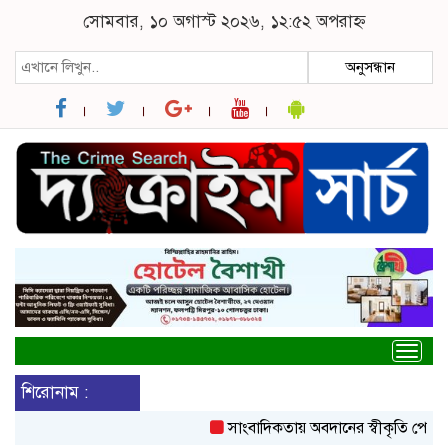
সোমবার, ১০ অগাস্ট ২০২৬, ১২:৫২ অপরাহ্ন
অনুসন্ধান
Togg
navig
শিরোনাম :
সাংবাদিকতায় অবদানের স্বীকৃতি পেলেন