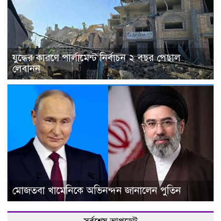
যুদ্ধের কারণে পার্লামেন্ট নির্বাচন ২ বছর পেছাল
লেবানন
মোজতবা খামেনিকে অভিনন্দন জানালেন পুতিন