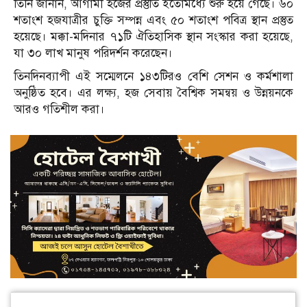
তিনি জানান, আগামী হজের প্রস্তুতি ইতোমধ্যে শুরু হয়ে গেছে। ৬০
শতাংশ হজযাত্রীর চুক্তি সম্পন্ন এবং ৫০ শতাংশ পবিত্র স্থান প্রস্তুত
হয়েছে। মক্কা-মদিনার ৭১টি ঐতিহাসিক স্থান সংস্কার করা হয়েছে,
যা ৩০ লাখ মানুষ পরিদর্শন করেছেন।
তিনদিনব্যাপী এই সম্মেলনে ১৪৩টিরও বেশি সেশন ও কর্মশালা
অনুষ্ঠিত হবে। এর লক্ষ্য, হজ সেবায় বৈশ্বিক সমন্বয় ও উন্নয়নকে
আরও গতিশীল করা।