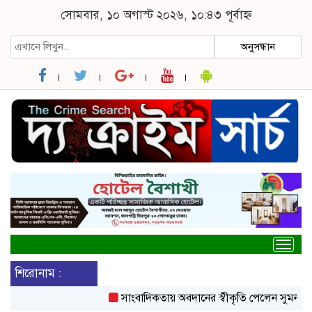
সোমবার, ১০ অগাস্ট ২০২৬, ১০:৪৩ পূর্বাহ্ন
অনুসন্ধান
Togg
navig
শিরোনাম :
সাংবাদিকতায় অবদানের স্বীকৃতি পেলেন সুমন খান
প