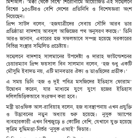
মিশআল। ‘মক্কা থেকে বিশ্বে’ শিরোনামে আয়োজিত এই সম্মেলনে
বিশ্বের ১৫০টিরও বেশি দেশের প্রতিনিধি ও বিশেষজ্ঞরা অংশ
নিয়েছেন।
প্রিন্স সাউদ বলেন, ‘হজযাত্রীদের সেবায় সৌদি আরব তার
প্রতিষ্ঠাতা বাদশাহ আবদুল আজিজের পথ অনুসরণ করছে।’ তিনি
আরও জানান, এবারের হজ সফলভাবে সম্পন্ন হয়েছে সরকারের
বিভিন্ন সংস্থার সম্মিলিত প্রচেষ্টায়।
সম্মেলনে বাদশাহ সালমানের উপদেষ্টা ও দারাহ ফাউন্ডেশনের
চেয়ারম্যান প্রিন্স ফয়সাল বিন সালমান বলেন, ‘হজ শুধু একটি
মৌসুমি ইবাদত নয়, এটি মানবতার ঐক্য ও তাওহিদের প্রতীক।’
এ সময় তিনি ‘হজ ও দুই পবিত্র মসজিদের ইতিহাস ফোরাম’
উদ্বোধন করেন, যার মাধ্যমে যুগে যুগে হজের ইতিহাস
দলিলভিত্তিকভাবে সংরক্ষণ করা হবে।
মন্ত্রী তাওফিক আল-রাবিয়াহ বলেন, হজ ব্যবস্থাপনায় এখন প্রযুক্তি
ও উদ্ভাবনের নতুন অধ্যায় শুরু হয়েছে। নুসুক অ্যাপের
ব্যবহারকারী এখন বিশ্বজুড়ে ৪ কোটির বেশি, যেখানে যুক্ত হয়েছে
কৃত্রিম বুদ্ধিমত্তা-নির্ভর ‘নুসুক এআই’ ফিচার।