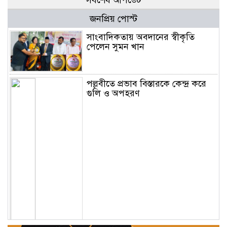
সর্বশেষ আপডেট
জনপ্রিয় পোস্ট
সাংবাদিকতায় অবদানের স্বীকৃতি
পেলেন সুমন খান
পল্লবীতে প্রভাব বিস্তারকে কেন্দ্র করে
গুলি ও অপহরণ